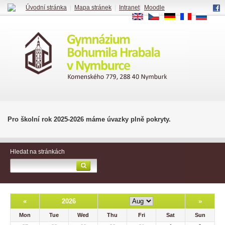
Úvodní stránka
|
Mapa stránek
|
Intranet
|
Moodle
EN
CS
DE
FR
RU
Pro školní rok 2025-2026 máme úvazky plně pokryty.
Hledat na stránkách
«
2026
»
Mon
Tue
Wed
Thu
Fri
Sat
Sun