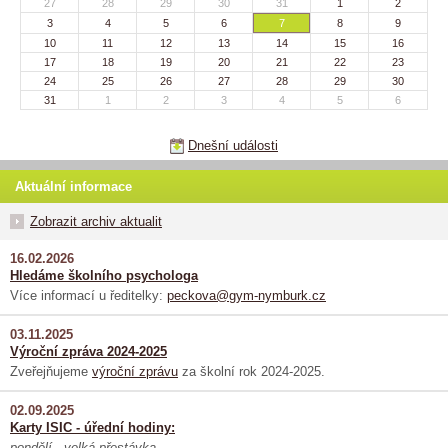
27
28
29
30
31
1
2
3
4
5
6
7
8
9
10
11
12
13
14
15
16
17
18
19
20
21
22
23
24
25
26
27
28
29
30
31
1
2
3
4
5
6
Dnešní události
Aktuální informace
Zobrazit archiv aktualit
16.02.2026
Hledáme školního psychologa
Více informací u ředitelky:
peckova@gym-nymburk.cz
03.11.2025
Výroční zpráva 2024-2025
Zveřejňujeme
výroční zprávu
za školní rok 2024-2025.
02.09.2025
Karty ISIC - úřední hodiny:
pondělí - velká přestávka