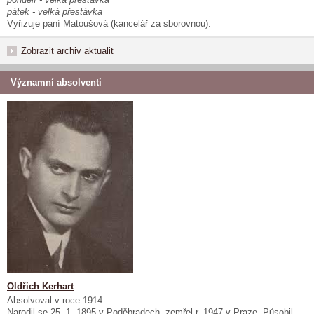
pátek - velká přestávka
Vyřizuje paní Matoušová (kancelář za sborovnou).
Zobrazit archiv aktualit
Významní absolventi
Oldřich Kerhart
Absolvoval v roce 1914.
Narodil se 25. 1. 1895 v Poděbradech, zemřel r. 1947 v Praze. Působil