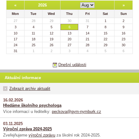
«
2026
»
Mon
Tue
Wed
Thu
Fri
Sat
Sun
27
28
29
30
31
1
2
3
4
5
6
7
8
9
10
11
12
13
14
15
16
17
18
19
20
21
22
23
24
25
26
27
28
29
30
31
1
2
3
4
5
6
Dnešní události
Aktuální informace
Zobrazit archiv aktualit
16.02.2026
Hledáme školního psychologa
Více informací u ředitelky:
peckova@gym-nymburk.cz
03.11.2025
Výroční zpráva 2024-2025
Zveřejňujeme
výroční zprávu
za školní rok 2024-2025.