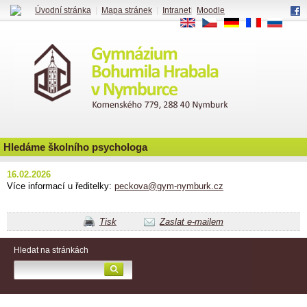
Úvodní stránka
|
Mapa stránek
|
Intranet
|
Moodle
EN
CS
DE
FR
RU
Hledáme školního psychologa
16.02.2026
Více informací u ředitelky:
peckova@gym-nymburk.cz
Tisk
Zaslat e-mailem
Hledat na stránkách