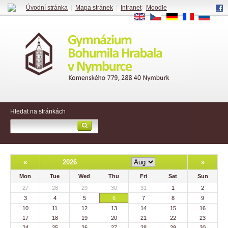
Úvodní stránka
|
Mapa stránek
|
Intranet
|
Moodle
EN
CS
DE
FR
RU
Hledat na stránkách
«
2026
»
Mon
Tue
Wed
Thu
Fri
Sat
Sun
27
28
29
30
31
1
2
3
4
5
6
7
8
9
10
11
12
13
14
15
16
17
18
19
20
21
22
23
24
25
26
27
28
29
30