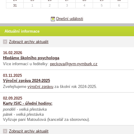
31
1
2
3
4
5
6
Dnešní události
Aktuální informace
Zobrazit archiv aktualit
16.02.2026
Hledáme školního psychologa
Více informací u ředitelky:
peckova@gym-nymburk.cz
03.11.2025
Výroční zpráva 2024-2025
Zveřejňujeme
výroční zprávu
za školní rok 2024-2025.
02.09.2025
Karty ISIC - úřední hodiny:
pondělí - velká přestávka
pátek - velká přestávka
Vyřizuje paní Matoušová (kancelář za sborovnou).
Zobrazit archiv aktualit