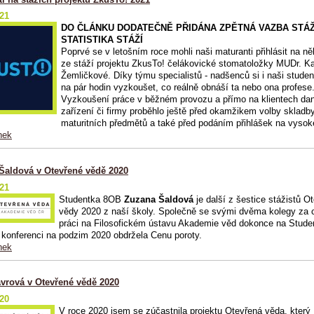
021
DO ČLÁNKU DODATEČNĚ PŘIDÁNA ZPĚTNÁ VAZBA STÁŽ
STATISTIKA STÁŽÍ
Poprvé se v letošním roce mohli naši maturanti přihlásit na ně
ze stáží projektu ZkusTo! čelákovické stomatoložky MUDr. Ka
Žemličkové. Díky týmu specialistů - nadšenců si i naši studen
na pár hodin vyzkoušet, co reálně obnáší ta nebo ona profese
Vyzkoušení práce v běžném provozu a přímo na klientech da
zařízení či firmy proběhlo ještě před okamžikem volby skladb
maturitních předmětů a také před podáním přihlášek na vysok
nek
Šaldová v Otevřené vědě 2020
021
Studentka 8OB
Zuzana Šaldová
je další z šestice stážistů O
vědy 2020 z naší školy. Společně se svými dvěma kolegy za 
práci na Filosofickém ústavu Akademie věd dokonce na Stude
konferenci na podzim 2020 obdržela Cenu poroty.
nek
vrová v Otevřené vědě 2020
020
V roce 2020 jsem se zúčastnila projektu Otevřená věda, který