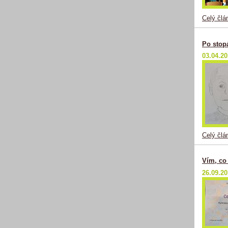
Celý člá
Po stop
03.04.2
Celý člá
Vím, co
26.09.2