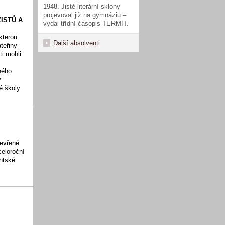
1948. Jisté literární sklony
projevoval již na gymnáziu –
ISTŮ A
vydal třídní časopis TERMIT.
kterou
Další absolventi
teřiny
ti mohli
.
ného
y
é školy.
tevřené
celoroční
ntské