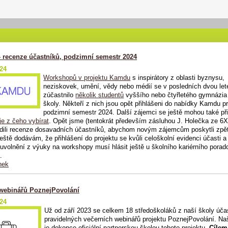
 recenze účastníků, podzimní semestr 2024
024
Workshopů v projektu Kamdu
s inspirátory z oblasti byznysu,
neziskovek, umění, vědy nebo médií se v posledních dvou let
zúčastnilo
několik studentů
vyššího nebo čtyřletého gymnázia
školy. Někteří z nich jsou opět přihlášeni do nabídky Kamdu p
podzimní semestr 2024. Další zájemci se ještě mohou také při
je z čeho vybírat
. Opět jsme (tentokrát především zásluhou J. Holečka ze 6
ili recenze dosavadních účastníků, abychom novým zájemcům poskytli zpě
eště dodávám, že přihlášení do projektu se kvůli celoškolní evidenci účasti 
 uvolnění z výuky na workshopy musí hlásit ještě u školního kariérního poradc
.
nek
 webinářů PoznejPovolání
024
Už od září 2023 se celkem 18 středoškoláků z naší školy úča
pravidelných večerních webinářů projektu PoznejPovolání.
Na
je dokonce oficiální partnerskou školou tohoto projektu.
Cílem