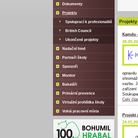
Dokumenty
Projekty
Projekty
Spoluprací k profesionalitě
British Council
Kamdu -
Ukončené projekty
28.09.2
Nadační fond
Partneři školy
Sponzoři
opravdu
Monitor
shromážd
vazbu. J
Bakaláři
zařízení
Primární prevence
Soukupa
Celý člá
Virtuální prohlídka školy
Volná pracovní místa
Projekt
24.01.2