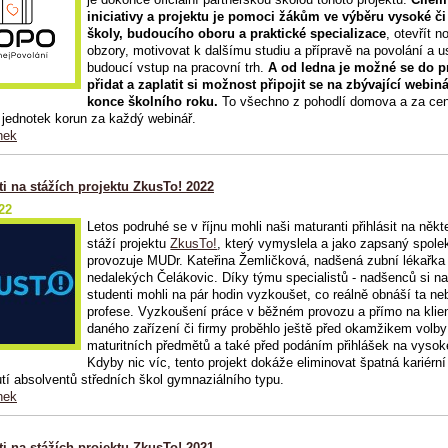
iniciativy a projektu je pomoci žákům ve výběru vysoké či
školy, budoucího oboru a praktické specializace
, otevřít n
obzory, motivovat k dalšímu studiu a přípravě na povolání a u
budoucí vstup na pracovní trh.
A od ledna je možné se do p
přidat a zaplatit si možnost připojit se na zbývající webin
konce školního roku.
To všechno z pohodlí domova a za ce
jednotek korun za každý webinář.
nek
i na stážích projektu ZkusTo! 2022
22
Letos podruhé se v říjnu mohli naši maturanti přihlásit na někt
stáží projektu
ZkusTo!
, který vymyslela a jako zapsaný spolek
provozuje MUDr. Kateřina Žemličková, nadšená zubní lékařka
nedalekých Čelákovic. Díky týmu specialistů - nadšenců si na
studenti mohli na pár hodin vyzkoušet, co reálně obnáší ta ne
profese. Vyzkoušení práce v běžném provozu a přímo na klie
daného zařízení či firmy proběhlo ještě před okamžikem volb
maturitních předmětů a také před podáním přihlášek na vysok
Kdyby nic víc, tento projekt dokáže eliminovat špatná kariérní
tí absolventů středních škol gymnaziálního typu.
nek
i na stážích projektu ZkusTo! 2021