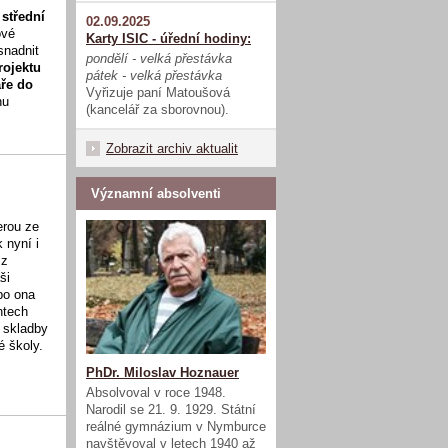
 střední
02.09.2025
ové
Karty ISIC - úřední hodiny:
snadnit
pondělí - velká přestávka
rojektu
pátek - velká přestávka
áře do
Vyřizuje paní Matoušová
nu
(kancelář za sborovnou).
Zobrazit archiv aktualit
Významní absolventi
erou ze
 nyní i
 z
ši
bo ona
ntech
y skladby
é školy.
PhDr. Miloslav Hoznauer
Absolvoval v roce 1948.
Narodil se 21. 9. 1929. Státní
reálné gymnázium v Nymburce
navštěvoval v letech 1940 až