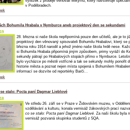
výtěžek z prodeje věnovali Mikymu, který navštěvuje speciáln
v Poděbradech.
nek
ách Bohumila Hrabala v Nymburce aneb projektový den se sekundami
019
28. března si naše škola nepřipomíná pouze den učitelů, ale je to již
projektový den věnovaný spisovateli Bohumilu Hrabalovi, který se 
března roku 1914 narodil a jehož jméno naše škola hrdě nese. Kaž
si Bohumila Hrabala připomíná jiným způsobem, primy vyráží do K
sekundy pátrají po Hrabalových stopách přímo v Nymburce. Letošn
bylo vycházce po městě vstřícné a tak se sekundy mohly ponořit 
historie města a poznat nejen místa spojená s Bohumilem Hrabale
informací se dozvíte od reportérky Barči…
nek
 se stalo: Pocta paní Dagmar Lieblové
018
Ve středu 26. září se v Praze v Židovském muzeu, v Oddělení
vzdělávání a kulturu, konala vernisáž žákovských prací naz
co se stalo: Pocta paní Dagmar Lieblové.
Za naši školu byla 
vernisáž pozvaná skupinka studentů z 5QA.