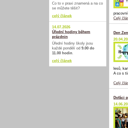
Co to v praxi znamená a na co
se můžete těšit?
pracovní
celý článek
Celý člá
14.07.2026
Úřední hodiny během
Den Zem
prázdnin
20.04.2
Úřední hodiny školy jsou
každé pondělí od
9.00 do
11.00 hodin
.
celý článek
lesů, ka
A co s t
Celý člá
Dofáci 
14.06.2