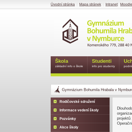
Úvodní stránka
|
Mapa stránek
|
Intranet
|
Moodl
Škola
Studenti
Uch
základní info o škole
info pro studenty
podmí
Gymnázium Bohumila Hrabala v Nymbur
Rodičovské sdružení
Dlouhodo
Informace vedení školy
organiza
projektů
Pozvánky
Operačn
Akce školy