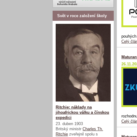
Svět v roce založení školy
pouhých 
Celý člá
Maturant
26.11.20
Ritchie: náklady na
jihoafrickou válku a čínskou
rozhodnu
expedici
Celý člá
23. duben 1903
Britský ministr
Charles Th.
Ritchie
zveřejnil spolu s
Maturant