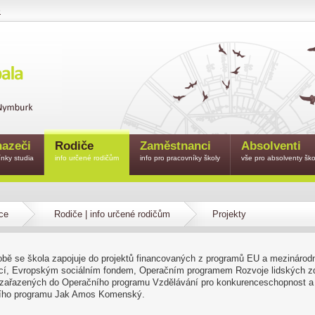
e
azeči
Rodiče
Zaměstnanci
Absolventi
nky studia
info určené rodičům
info pro pracovníky školy
vše pro absolventy ško
ce
Rodiče | info určené rodičům
Projekty
bě se škola zapojuje do projektů financovaných z programů EU a mezinárod
cí, Evropským sociálním fondem, Operačním programem Rozvoje lidských zd
 zařazených do Operačního programu Vzdělávání pro konkurenceschopnost a
ího programu Jak Amos Komenský.