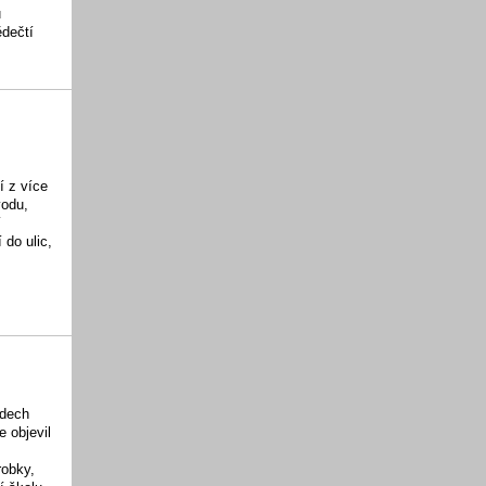
u
ědečtí
í z více
vodu,
í
 do ulic,
adech
e objevil
m
robky,