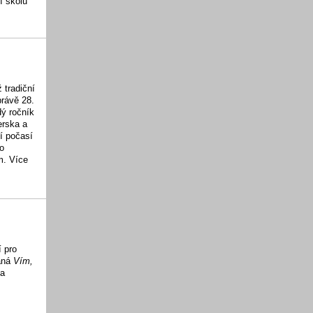
í školu
 tradiční
právě 28.
dý ročník
erska a
í počasí
do
m. Více
 pro
vaná
Vím,
na