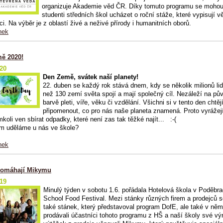
organizuje Akademie věd ČR. Díky tomuto programu se moho
studenti středních škol ucházet o roční stáže, které vypisují v
ci. Na výběr je z oblastí živé a neživé přírody i humanitních oborů.
nek
ě 2020!
020
Den Země, svátek naší planety!
22. duben se každý rok stává dnem, kdy se několik milionů lid
než 130 zemí světa spojí a mají společný cíl. Nezáleží na pů
barvě pleti, víře, věku či vzdělání. Všichni si v tento den chtěj
připomenout, co pro nás naše planeta znamená.
Proto vyrážejí
mkoli ven sbírat odpadky, které není zas tak těžké najít... :-(
ím uděláme u nás ve škole?
nek
pomáhají Mikymu
019
Minulý týden v sobotu 1.6. pořádala Hotelová škola v Poděbr
School Food Festival. Mezi stánky různých firem a prodejců s
také stánek, který představoval program DofE, ale také v ně
prodávali účastníci tohoto programu z HŠ a naší školy své vý