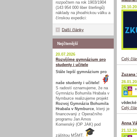
rozpočtem na rok 1903/1904
28.10.2
(143 954 000 liber šterlingů)
náklady na jihoafrickou válku a
čínskou expedici:
Další články
Nejčtenější
20.07.2026
Celý člá
Rozvíjíme gymnázium pro
studenty i učitele
Stále lepší gymnázium pro
Zuzana 
28.01.2
naše studenty i učitele!
S radostí oznamujeme, že na
Gymnáziu Bohumila Hrabala v
Nymburce realizujeme projekt
vědecké 
Rozvoj Gymnázia Bohumila
Celý člá
Hrabala v Nymburce
, který je
financovaný z Operačního
programu Jan Amos
Anna Vá
Komenský (OP JAK) pod
21.12.2
záštitou MŠMT.