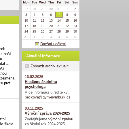
Mon
Tue
Wed
Thu
Fri
Sat
Sun
27
28
29
30
31
1
2
3
4
5
6
7
8
9
10
11
12
13
14
15
16
17
18
19
20
21
22
23
24
25
26
27
28
29
30
31
1
2
3
4
5
6
Dnešní události
ech
 z naší
Aktuální informace
ro
dat a
Zobrazit archiv aktualit
XA)
tnou
16.02.2026
a zejména
Hledáme školního
e prof.
psychologa
Více informací u ředitelky:
peckova@gym-nymburk.cz
03.11.2025
Výroční zpráva 2024-2025
Zveřejňujeme
výroční zprávu
stní
za školní rok 2024-2025.
še škola