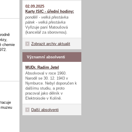
02.09.2025
Karty ISIC - úřední hodiny:
pondělí - velká přestávka
pátek - velká přestávka
Vyřizuje paní Matoušová
(kancelář za sborovnou).
árodně
rézy,
Zobrazit archiv aktualit
ké chemie
972.
Významní absolventi
MUDr. Radim Jetel
Absolvoval v roce 1960.
Narodil se 30. 12. 1943 v
Nymburce. Nebyl doporučen k
dalšímu studiu, a proto
pracoval jako dělník v
Elektroisole v Kolíně.
racuje
m muzeu
Další absolventi