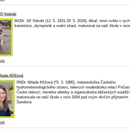
ří Vokněr
MUDr. Jiří Vokněr (12. 5. 1931-29. 5. 2018), lékař, mistr světa v rych
kanoistice, olympionik a vodní skaut, maturoval na naší škole v roc
nek
ilada Křížová
RNDr. Milada Křížová (*5. 3. 1985), meteoroložka Českého
hydrometeorologického ústavu, televizní moderátorka relací Počasí
České televizi, trenérka atletiky a organizátorka běžeckých soutěží
maturovala na naší škole v roce 2004 pod svým dívčím příjmením
Šandová.
nek