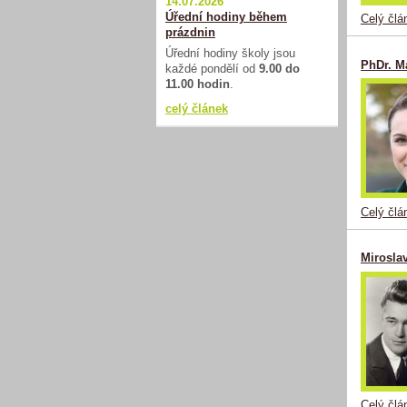
14.07.2026
Úřední hodiny během
Celý člá
prázdnin
Úřední hodiny školy jsou
PhDr. M
každé pondělí od
9.00 do
11.00 hodin
.
celý článek
Celý člá
Mirosla
Celý člá