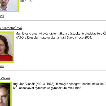
roce 1997.
nek
a Kratochvílová
Mgr. Eva Kratochvílová, diplomatka a zástupkyně představitele Č
NATO v Bruselu, maturovala na naší škole v roce 2004.
nek
 Vlasák
Ing. Jan Vlasák (*30. 3. 1968), filmový scénograf, nositel několika
lvů, absolvoval nymburské gymnázium roku 1986.