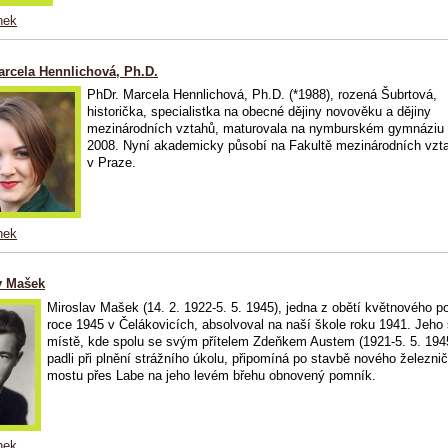
nek
arcela Hennlichová, Ph.D.
PhDr. Marcela Hennlichová, Ph.D. (*1988), rozená Šubrtová,
historička, specialistka na obecné dějiny novověku a dějiny
mezinárodních vztahů, maturovala na nymburském gymnáziu 
2008. Nyní akademicky působí na Fakultě mezinárodních vz
v Praze.
nek
v Mašek
Miroslav Mašek (14. 2. 1922-5. 5. 1945), jedna z obětí květnového p
roce 1945 v Čelákovicích, absolvoval na naší škole roku 1941. Jeho
místě, kde spolu se svým přítelem Zdeňkem Austem (1921-5. 5. 194
padli při plnění strážního úkolu, připomíná po stavbě nového železni
mostu přes Labe na jeho levém břehu obnovený pomník.
nek