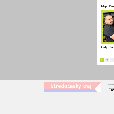
Mgr. Pav
Celý člá
1
2
3