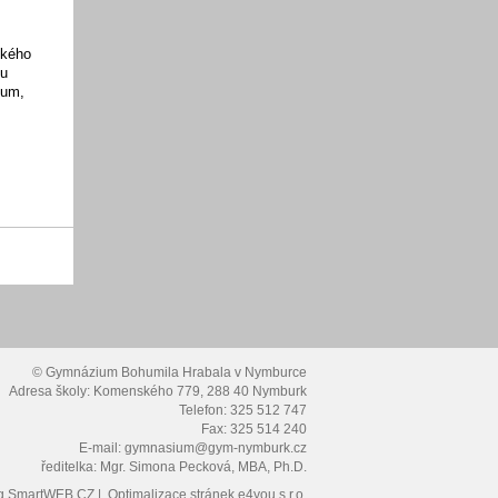
ského
zu
ium,
© Gymnázium Bohumila Hrabala v Nymburce
Adresa školy: Komenského 779, 288 40 Nymburk
Telefon: 325 512 747
Fax: 325 514 240
E-mail: gymnasium@gym-nymburk.cz
ředitelka: Mgr. Simona Pecková, MBA, Ph.D.
g
SmartWEB.CZ |
Optimalizace stránek
e4you s.r.o.