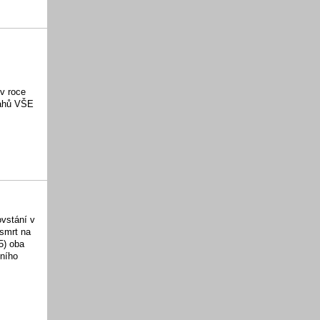
v roce
tahů VŠE
ovstání v
 smrt na
5) oba
čního