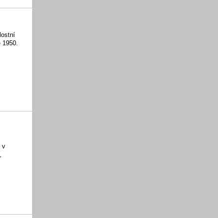
lostní
e 1950.
 v
,