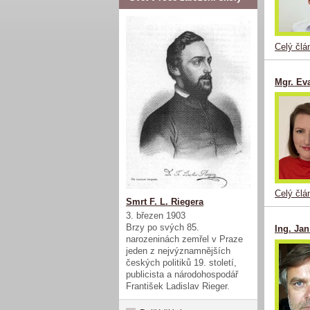
Celý člá
Mgr. Ev
Celý člá
Smrt F. L. Riegera
3. březen 1903
Brzy po svých 85.
Ing. Jan
narozeninách zemřel v Praze
jeden z nejvýznamnějších
českých politiků 19. století,
publicista a národohospodář
František Ladislav Rieger.