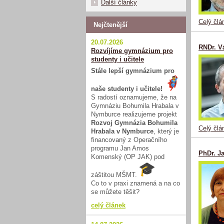
Další články
Celý člá
Nejčtenější
20.07.2026
RNDr. V
Rozvíjíme gymnázium pro
studenty i učitele
Stále lepší gymnázium pro
naše studenty i učitele!
S radostí oznamujeme, že na
Gymnáziu Bohumila Hrabala v
Nymburce realizujeme projekt
Rozvoj Gymnázia Bohumila
Celý člá
Hrabala v Nymburce
, který je
financovaný z Operačního
programu Jan Amos
PhDr. J
Komenský (OP JAK) pod
záštitou MŠMT.
Co to v praxi znamená a na co
se můžete těšit?
celý článek