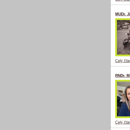
MUDr. Ji
Celý člá
RNDr. M
Celý člá