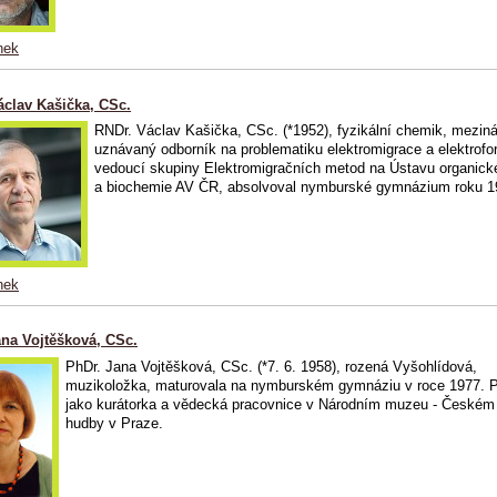
nek
áclav Kašička, CSc.
RNDr. Václav Kašička, CSc. (*1952), fyzikální chemik, mezin
uznávaný odborník na problematiku elektromigrace a elektrofo
vedoucí skupiny Elektromigračních metod na Ústavu organic
a biochemie AV ČR, absolvoval nymburské gymnázium roku 1
nek
ana Vojtěšková, CSc.
PhDr. Jana Vojtěšková, CSc. (*7. 6. 1958), rozená Vyšohlídová,
muzikoložka, maturovala na nymburském gymnáziu v roce 1977. P
jako kurátorka a vědecká pracovnice v Národním muzeu - České
hudby v Praze.