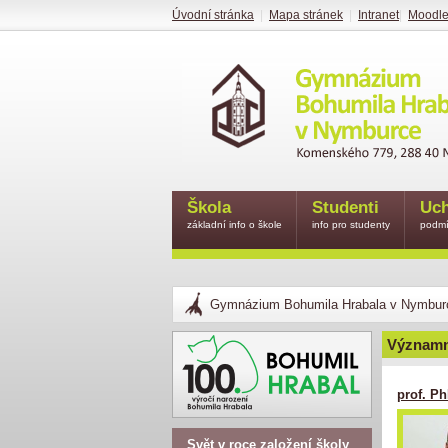
Úvodní stránka
|
Mapa stránek
|
Intranet
|
Moodl
Škola
Studenti
Uch
základní info o škole
info pro studenty
podmí
Gymnázium Bohumila Hrabala v Nymbur
Významn
prof. Ph
Svět v roce založení školy