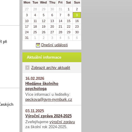
Mon
Tue
Wed
Thu
Fri
Sat
Sun
27
28
29
30
31
1
2
3
4
5
6
7
8
9
10
11
12
13
14
15
16
17
18
19
20
21
22
23
24
25
26
27
28
29
30
31
1
2
3
4
5
6
R při
Dnešní události
Aktuální informace
Zobrazit archiv aktualit
16.02.2026
Hledáme školního
psychologa
Více informací u ředitelky:
peckova@gym-nymburk.cz
 Českých
03.11.2025
Výroční zpráva 2024-2025
Zveřejňujeme
výroční zprávu
za školní rok 2024-2025.