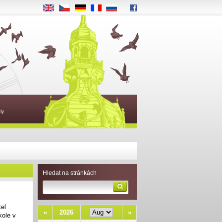
EN
CS
DE
FR
RU
ly
Hledat na stránkách
tel
«
2026
»
kole v