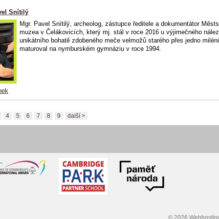
el Snítilý
Mgr. Pavel Snítilý, archeolog, zástupce ředitele a dokumentátor Měst
muzea v Čelákovicích, který mj. stál v roce 2016 u výjimečného nále
unikátního bohatě zdobeného meče velmožů starého přes jedno milén
maturoval na nymburském gymnáziu v roce 1994.
nek
4
5
6
7
8
9
další >
© 2026
Webhostin