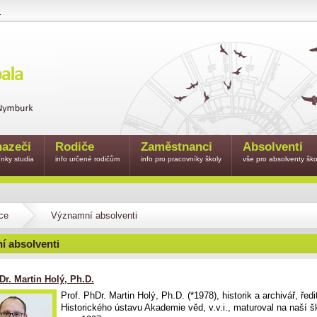
e
azeči
Rodiče
Zaměstnanci
Absolventi
nky studia
info určené rodičům
info pro pracovníky školy
vše pro absolventy ško
ce
Významní absolventi
í absolventi
Dr. Martin Holý, Ph.D.
Prof. PhDr. Martin Holý, Ph.D. (*1978), historik a archivář, ředi
Historického ústavu Akademie věd, v.v.i., maturoval na naší š