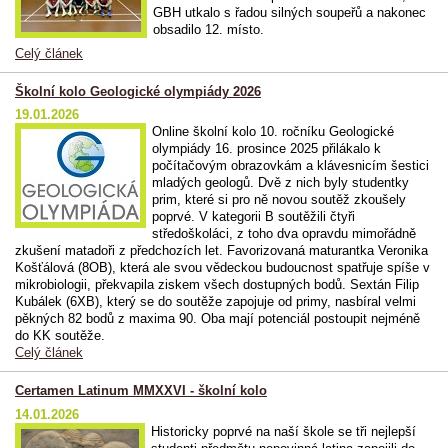
GBH utkalo s řadou silných soupeřů a nakonec
obsadilo 12. místo.
Celý článek
Školní kolo Geologické olympiády 2026
19.01.2026
Online školní kolo 10. ročníku Geologické
olympiády 16. prosince 2025 přilákalo k
počítačovým obrazovkám a klávesnicím šestici
mladých geologů. Dvě z nich byly studentky
prim, které si pro ně novou soutěž zkoušely
poprvé. V kategorii B soutěžili čtyři
středoškoláci, z toho dva opravdu mimořádně
zkušení matadoři z předchozích let. Favorizovaná maturantka Veronika
Košťálová (8OB), která ale svou vědeckou budoucnost spatřuje spíše v
mikrobiologii, překvapila ziskem všech dostupných bodů. Sextán Filip
Kubálek (6XB), který se do soutěže zapojuje od primy, nasbíral velmi
pěkných 82 bodů z maxima 90. Oba mají potenciál postoupit nejméně
do KK soutěže.
Celý článek
Certamen Latinum MMXXVI - školní kolo
14.01.2026
Historicky poprvé na naší škole se tři nejlepší