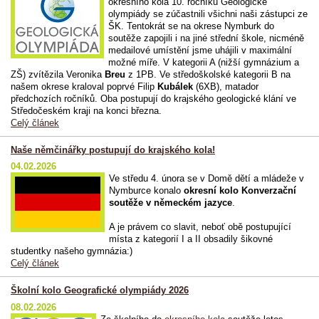
okresního kola 10. ročníku Geologické
olympiády se zúčastnili všichni naši zástupci ze
ŠK. Tentokrát se na okrese Nymburk do
soutěže zapojili i na jiné střední škole, nicméně
medailové umístění jsme uhájili v maximální
možné míře. V kategorii A (nižší gymnázium a
ZŠ) zvítězila Veronika
Breu
z 1PB. Ve středoškolské kategorii B na
našem okrese kraloval poprvé Filip
Kubálek
(6XB), matador
předchozích ročníků. Oba postupují do krajského geologické klání ve
Středočeském kraji na konci března.
Celý článek
Naše němčinářky postupují do krajského kola!
04.02.2026
Ve středu 4. února se v Domě dětí a mládeže v
Nymburce konalo
okresní kolo Konverzační
soutěže v německém jazyce
.
A je právem co slavit, neboť obě postupující
místa z kategorií I a II obsadily šikovné
studentky našeho gymnázia:)
Celý článek
Školní kolo Geografické olympiády 2026
08.02.2026