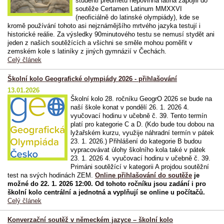
studenti předmětu nepovinná latina zapojili do
soutěže Certamen Latinum MMXXVI
(neoficiálně do latinské olympiády), kde se
kromě používání tohoto asi nejznámějšího mrtvého jazyka testují i
historické reálie. Za výsledky 90minutového testu se nemusí stydět ani
jeden z našich soutěžících a všichni se směle mohou poměřit v
zemském kole s latiníky z jiných gymnázií v Čechách.
Celý článek
Školní kolo Geografické olympiády 2026 - přihlašování
13.01.2026
Školní kolo 28. ročníku GeogrO 2026 se bude na
naší škole konat v pondělí 26. 1. 2026 4.
vyučovací hodinu v učebně č. 39. Tento termín
platí pro kategorie C a D. (Kdo bude tou dobou na
lyžařském kurzu, využije náhradní termín v pátek
23. 1. 2026.) Přihlášení do kategorie B budou
vypracovávat úlohy školního kola také v pátek
23. 1. 2026 4. vyučovací hodinu v učebně č. 39.
Primáni soutěžící v kategorii A projdou soutěžní
test na svých hodinách ZEM.
Online přihlašování do soutěže
je
možné do 22. 1. 2026 12:00. Od tohoto ročníku jsou zadání i pro
školní kolo centrální a jednotná a vyplňují se online u počítačů.
Celý článek
Konverzační soutěž v německém jazyce – školní kolo