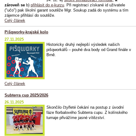
zároveň se
b)
přihlásit do e-kurzu
. Při registraci získané id uživatele
("učo") pak školní garant soutěže Mgr. Soukup zadá do systému a tím
zájemce přihlásí do soutěže.
Celý článek
Pišqworky-krajské kolo
27.11.2025
Historicky druhý nejlepší výsledek našich
pišqworkářů – pouhé dva body od Grand finále v
Brně.
Celý článek
Subterra cup 2025/2026
26.11.2025
Skončilo čtyřleté čekání na postup z úvodní
fáze florbalového Subterra cupu. Z kolínského
turnaje přivážíme jasné vítězství.