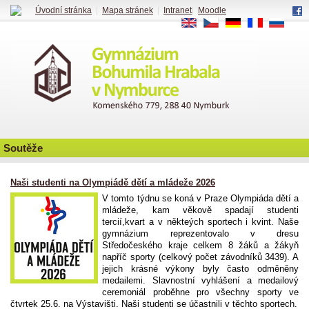
Úvodní stránka
|
Mapa stránek
|
Intranet
|
Moodle
EN
CS
DE
FR
RU
Soutěže
Naši studenti na Olympiádě dětí a mládeže 2026
V tomto týdnu se koná v Praze Olympiáda dětí a
mládeže, kam věkově spadají studenti
tercií,kvart a v někteých sportech i kvint. Naše
gymnázium reprezentovalo v dresu
Středočeského kraje celkem 8 žáků a žákyň
napříč sporty (celkový počet závodníků 3439). A
jejich krásné výkony byly často odměněny
medailemi. Slavnostní vyhlášení a medailový
ceremoniál proběhne pro všechny sporty ve
čtvrtek 25.6. na Výstavišti. Naši studenti se účastnili v těchto sportech.