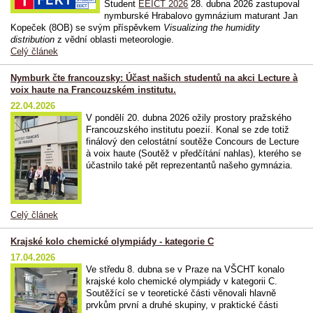
Student
EEICT 2026
28. dubna 2026 zastupoval
nymburské Hrabalovo gymnázium maturant Jan
Kopeček (8OB) se svým příspěvkem
Visualizing the humidity
distribution
z vědní oblasti meteorologie.
Celý článek
Nymburk čte francouzsky: Účast našich studentů na akci Lecture à
voix haute na Francouzském institutu.
22.04.2026
V pondělí
20. dubna 2026
ožily prostory pražského
Francouzského institutu poezií. Konal se zde totiž
finálový den celostátní soutěže
Concours de Lecture
à voix haute
(Soutěž v předčítání nahlas), kterého se
účastnilo také pět reprezentantů našeho gymnázia.
Celý článek
Krajské kolo chemické olympiády - kategorie C
17.04.2026
Ve středu 8. dubna se v Praze na VŠCHT konalo
krajské kolo chemické olympiády v kategorii C.
Soutěžící se v teoretické části věnovali hlavně
prvkům první a druhé skupiny, v praktické části