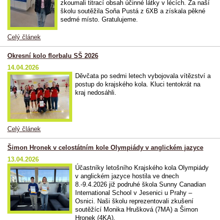
zkoumali titrací obsah účinné látky v lécích. Za naší
školu soutěžila Soňa Pustá z 6XB a získala pěkné
sedmé místo. Gratulujeme.
Celý článek
Okresní kolo florbalu SŠ 2026
14.04.2026
Děvčata po sedmi letech vybojovala vítězství a
postup do krajského kola. Kluci tentokrát na
kraj nedosáhli.
Celý článek
Šimon Hronek v celostátním kole Olympiády v anglickém jazyce
13.04.2026
Účastníky letošního Krajského kola Olympiády
v anglickém jazyce hostila ve dnech
8.-9.4.2026 již podruhé škola Sunny Canadian
International School v Jesenici u Prahy –
Osnici. Naši školu reprezentovali zkušení
soutěžící Monika Hrušková (7MA) a Šimon
Hronek (4KA).