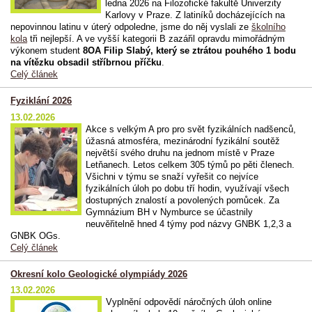
ledna 2026 na Filozofické fakultě Univerzity
Karlovy v Praze. Z latiníků docházejících na
nepovinnou latinu v úterý odpoledne, jsme do něj vyslali ze
školního
kola
tři nejlepší. A ve vyšší kategorii B zazářil opravdu mimořádným
výkonem student
8OA Filip Slabý, který se ztrátou pouhého 1 bodu
na vítězku obsadil stříbrnou příčku
.
Celý článek
Fyziklání 2026
13.02.2026
Akce s velkým A pro pro svět fyzikálních nadšenců,
úžasná atmosféra, mezinárodní fyzikální soutěž
největší svého druhu na jednom místě v Praze
Letňanech. Letos celkem 305 týmů po pěti členech.
Všichni v týmu se snaží vyřešit co nejvíce
fyzikálních úloh po dobu tří hodin, využívají všech
dostupných znalostí a povolených pomůcek. Za
Gymnázium BH v Nymburce se účastnily
neuvěřitelně hned 4 týmy pod názvy GNBK 1,2,3 a
GNBK OGs.
Celý článek
Okresní kolo Geologické olympiády 2026
13.02.2026
Vyplnění odpovědí náročných úloh online