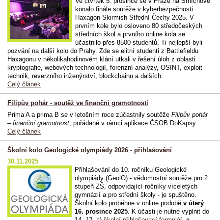
Ve čtvrtek 5. prosince se v Praze na Smíchově
konalo finále soutěže v kyberbezpečnosti
Haxagon Skirmish Střední Čechy 2025. V
prvním kole bylo osloveno 80 středočeských
středních škol a prvního online kola se
účastnilo přes 8500 studentů. Ti nejlepší byli
pozvání na další kolo do Prahy. Zde se elitní studenti z Battlefieldu
Haxagonu v několikahodinovém klání utkali v řešení úloh z oblasti
kryptografie, webových technologií, forenzní analýzy, OSINT, exploit
technik, reverzního inženýrství, blockchainu a dalších.
Celý článek
Filipův pohár - soutěž ve finanční gramotnosti
Prima A a prima B se v letošním roce zúčastnily soutěže
Filipův pohár
– finanční gramotnost
, pořádané v rámci aplikace ČSOB DoKapsy.
Celý článek
Školní kolo Geologické olympiády 2026 - přihlašování
30.11.2025
Přihlašování do 10. ročníku Geologické
olympiády (GeolO) - vědomostní soutěže pro 2.
stupeň ZŠ, odpovídající ročníky víceletých
gymnázií a pro střední školy - je spuštěno.
Školní kolo proběhne v online podobě
v úterý
16. prosince 2025
. K účasti je nutné vyplnit do
14. 12. a)
školní přihlašovací formulář
,
a