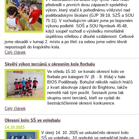
předvedli v prvních dvou zápasech spolehlivý
výkon, který stačil k pohodlnému vítězství nad
poděbradskými školami (GJP 39:19, SZŠ a SOU
75:11). V rozhodujícím utkání jsme po bojovném
výkonu podlehli SOŠ a SOU Nymburk 45:48,
když soupeř rozhodl o výsledku mimořádně
úspěšnou střelbou z dlouhé vzdálenosti. Celkově
jsme obsadili v turnaji 2. místo a po třetí za sebou jsme velmi těsně
nepostoupili do krajského kola.
Celý článek
Skvělý výkon terciánů v okresním kole florbalu
Ve středu 15.10. se konalo okresní kolo ve
florbale pro kategorii IV. (8. - 9. třída) v hale
BIOS Poděbrady. Bohužel několik našich hráčů
z kvart absolvuje zájezd do Brightonu, takže
nemohli náš tým posílit. Sestavili jsme tak
skupinu osmi terciánů, kteří se vydali do
šestnáctičlennné okresní konkurence.
Celý článek
Okresní kolo SŠ ve volejbalu
14.10.2025
V úterý 14. 10. 2025 se uskutečnilo
okresní
kolo
SŠ ve
volejbalu
. Již podruhé se netradičně hrálo ve