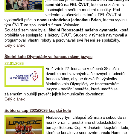
seminářů na FEL ČVUT
, kde se seznámili s
fascinujícím světem moderní robotiky. Pod
vedením zkušených lektorů z FEL ČVUT si
vyzkoušeli práci s
novou robotickou jednotkou Brian
, kterou vyvinul
tým ČVUT ve spolupráci s firmou Voltavian.
Součástí semináře byla i
školní Robosoutěž našeho gymnázia
, která
proběhla ve spolupráci s lektory ČVUT. Studenti v týmech navrhovali a
programovali vlastní roboty a porovnávali své řešení se spolužáky.
Celý článek
Školní kolo Olympiády ve francouzském jazyce
22.01.2026
Ve čtvrtek 22. ledna se v učebně 38 sešla
dvacítka motivovaných a šikovných studentů
francouzštiny, aby se dozvěděli výsledky
školního kola Olympiády ve francouzském
jazyce - tradiční soutěže, která umožňuje
zájemcům hlouběji prověřit jejich komunikační dovednosti.
Celý článek
Subterra cup 2025/2026 krajské kolo
Florbalový tým chlapců SŠ má za sebou další
ročník v rámci prestižního středoškolského
turnaje Subterra Cup. V dnešním krajském kole,
které se konalo ve sportovním areálu Hamr, se