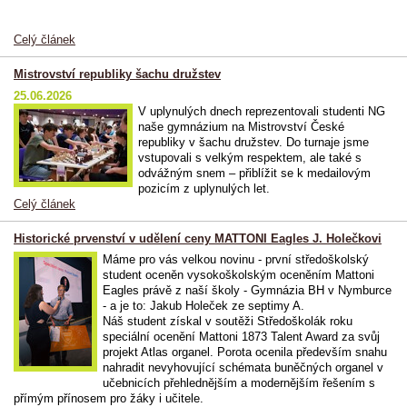
Celý článek
Mistrovství republiky šachu družstev
25.06.2026
V uplynulých dnech reprezentovali studenti NG
naše gymnázium na Mistrovství České
republiky v šachu družstev. Do turnaje jsme
vstupovali s velkým respektem, ale také s
odvážným snem – přiblížit se k medailovým
pozicím z uplynulých let.
Celý článek
Historické prvenství v udělení ceny MATTONI Eagles J. Holečkovi
Máme pro vás velkou novinu - první středoškolský
student oceněn vysokoškolským oceněním Mattoni
Eagles právě z naší školy - Gymnázia BH v Nymburce
- a je to: Jakub Holeček ze septimy A.
Náš student získal v soutěži Středoškolák roku
speciální ocenění Mattoni 1873 Talent Award za svůj
projekt Atlas organel. Porota ocenila především snahu
nahradit nevyhovující schémata buněčných organel v
učebnicích přehlednějším a modernějším řešením s
přímým přínosem pro žáky i učitele.