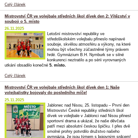
Celý článek
Mistrovství ČR ve volejbale středních škol dívek den 2: Vítězství v
souboji o 5. místo
26.11.2025
Letošní mistrovství republiky ve
středoškolském volejbalu přineslo napínavé
souboje, skvělou atmosféru a výkony, na které
mohou být všechny zúčastněné týmy právem
hrdé. Gymnázium B.H. Nymburk se v silné
konkurenci neztratilo a po sérii vyrovnaných
utkání obsadilo konečné
5. místo.
Celý článek
Mistrovství ČR ve volejbale středních škol dívek den 1: Naše
volejbalistky bojovaly do posledního míče!
25.11.2025
Jablonec nad Nisou, 25. listopadu – První den
Mistrovství České republiky středních škol
dívek ve volejbale v Jablonci nad Nisou přinesl
sportovní drama a ukázal, že naše děvčata
patří mezi absolutní českou špičku. I přes dvě
smolné prohry potvrdilo družstvo našeho
gymnázia, že jsou týmem s bojovným srdcem!