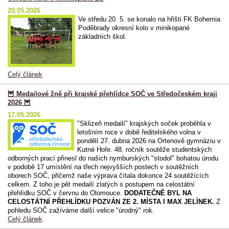
20.05.2026
Ve středu 20. 5. se konalo na hřišti FK Bohemia
Poděbrady okresní kolo v minikopané
základních škol.
Celý článek
🦉 Medailové žně při krajské přehlídce SOČ ve Středočeském kraji
2026 🦉
17.05.2026
"Sklizeň medailí" krajských soček proběhla v
letošním roce v době ředitelského volna v
pondělí 27. dubna 2026 na Ortenově gymnáziu v
Kutné Hoře. 48. ročník soutěže studentských
odborných prací přinesl do našich nymburských "stodol" bohatou úrodu
v podobě 17 umístění na třech nejvyšších postech v soutěžních
oborech SOČ, přičemž naše výprava čítala dokonce 24 soutěžících
celkem. Z toho je pět medailí zlatých s postupem na celostátní
přehlídku SOČ v červnu do Olomouce.
DODATEČNĚ BYL NA
CELOSTÁTNÍ PŘEHLÍDKU POZVÁN ZE 2. MÍSTA I MAX JELÍNEK.
Z
pohledu SOČ zažíváme další velice "úrodný" rok.
Celý článek