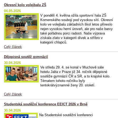
Okresní kolo volejbalu ZŠ
04.05.2026
V pondělí 4. května ožila sportovní hala ZŠ
Komenského souboji pod vysokou sítí. Okresní
kolo ve volejbalu základních škol letos přineslo
nejen vysokou herní úroveň, ale pro naše barvy
také pořádnou porci radosti. Naše výprava
získala zlato v kategorii dívek a stříbro v
kategorii chlapců.
Celý článek
Dějepisná soutěž gymnázií
30.04.2026
Ve středu 29. 4. se konal v Muchově sále
hotelu Jalta v Praze již 34. ročník dějepisné
soutěže gymnázií ČR a SR, a to krajské kolo.
Tématem tohoto ročníku byly
tentokrátvýznamné ženy 20. století.
Celý článek
Studentská soutěžní konference EEICT 2026 v Brně
30.04.2026
Na Studentské soutěžní konferenci