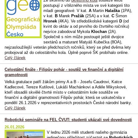
Ze školního do
okresního kola
soutěže letos
postupují z vítězného místa ve své kategorii tito
mladí geografové: V kat.
A
Martin
Halaška
(1PA),
v kat.
B
Marek
Pražák
(2SA) a v kat.
C
Šimon
Hronek
(4KA). Ve středoškolské kategorii
D
(od
kvint do oktáv a od prvního do čtvrtého ročníku)
nejvíce zabodoval Mykola
Klochan
(2A).
Společně s ním může postoupit ještě dvojice
sextánů a maturant Matyáš Kubečka (8OA),
nejzasloužilejší veterán předchozích ročníků, který se před dvěma lety
probojoval až do celostátního kola. Úplně poprvé ŠK probíhalo online.
Celý článek
Celostátní finále - Filipův pohár - soutěž ve finanční a digitální
gramotnosti
Velká gratulace patří žákům primy A a B - Josefu Caudrovi, Katce
Kadlecové, Tereze Kutilové, Lukáši Machánkovi a Adéle Mikyskové,
kteří obsadili skvělé čtvrté místo v celostátním kole soutěže ve
finanční a digitální gramotnosti Filipův pohár, která se uskutečnila v
pondělí 26.1.2026 v reprezentativních prostorách České národní banky.
Celý článek
Robotické semináře na FEL ČVUT: studenti ukázali své dovednosti
26.01.2026
V lednu 2026 měli studenti našeho gymnázia
jedinečnou příležitost zúčastnit se
Robotických