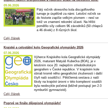
09.06.2026
Pátý ročník okresního kola discgolfového
turnaje je úspěšně za námi. Letošní ročník se
do historie zapíše velkým písmem – nesl se
totiž ve znamení
rekordní účasti
. Na hřišti
poměřilo síly celkem
96 závodníků
(50 chlapců
a 46 dívek) z 8 různých škol.
Celý článek
Krajské a celostátní kolo Geografické olympiády 2026
07.06.2026
Výherce Krajského kola Geografické olympiády
2026, maturant Matyáš Kubečka (8OA), je v
letošním roce 20. nejlepším středoškolským
geografem v České republice. V krajském kole
sbírali kromě něho geografické zkušenosti i další
čtyři naši soutěžící. Pětičlenná sestava z naší
školy na krajské úrovni v této komplexní soutěži
byla neobvykle početná (běžně postupují jen 2-3
nymburští gymnazisté).
Celý článek
Poprvé ve finále dějepisné olympiády!