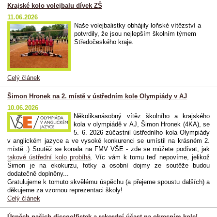
Krajské kolo volejbalu dívek ZŠ
11.06.2026
Naše volejbalistky obhájily loňské vítězství a
potvrdily, že jsou nejlepším školním týmem
Středočeského kraje.
Celý článek
Šimon Hronek na 2. místě v ústředním kole Olympiády v AJ
10.06.2026
Několikanásobný vítěz školního a krajského
kola v olympiádě v AJ, Šimon Hronek (4KA), se
5. 6. 2026 zúčastnil ústředního kola Olympiády
v anglickém jazyce a ve vysoké konkurenci se umístil na krásném 2.
místě :) Soutěž se konala na FMV VŠE - zde se můžete podívat, jak
takové ústřední kolo probíhá
. Víc vám k tomu teď nepovíme, jelikož
Šimon je na ekokurzu, fotky a osobní dojmy ze soutěže budou
dodatečně doplněny...
Gratulujeme k tomuto skvělému úspěchu (a přejeme spoustu dalších) a
děkujeme za vzornou reprezentaci školy!
Celý článek
Úspěch našich discgolfistek a rekordní účast na okresním kole!