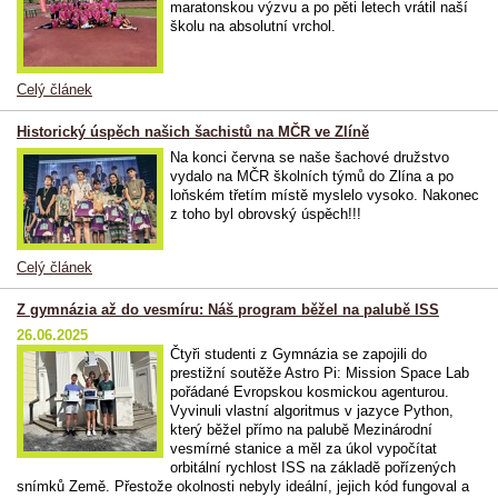
maratonskou výzvu a po pěti letech vrátil naší
školu na absolutní vrchol.
Celý článek
Historický úspěch našich šachistů na MČR ve Zlíně
Na konci června se naše šachové družstvo
vydalo na MČR školních týmů do Zlína a po
loňském třetím místě myslelo vysoko. Nakonec
z toho byl obrovský úspěch!!!
Celý článek
Z gymnázia až do vesmíru: Náš program běžel na palubě ISS
26.06.2025
Čtyři studenti z Gymnázia se zapojili do
prestižní soutěže Astro Pi: Mission Space Lab
pořádané Evropskou kosmickou agenturou.
Vyvinuli vlastní algoritmus v jazyce Python,
který běžel přímo na palubě Mezinárodní
vesmírné stanice a měl za úkol vypočítat
orbitální rychlost ISS na základě pořízených
snímků Země. Přestože okolnosti nebyly ideální, jejich kód fungoval a