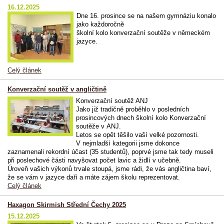
16.12.2025
Dne 16. prosince se na našem gymnáziu konalo
jako každoročně
školní kolo konverzační soutěže v německém
jazyce.
Celý článek
Konverzační soutěž v angličtině
Konverzační soutěž ANJ
Jako již tradičně proběhlo v posledních
prosincových dnech školní kolo Konverzační
soutěže v ANJ.
Letos se opět těšilo vaší velké pozornosti.
V nejmladší kategorii jsme dokonce
zaznamenali rekordní účast (35 studentů), poprvé jsme tak tedy museli
při poslechové části navyšovat počet lavic a židlí v učebně.
Úroveň vašich výkonů trvale stoupá, jsme rádi, že vás angličtina baví,
že se vám v jazyce daří a máte zájem školu reprezentovat.
Celý článek
Haxagon Skirmish Střední Čechy 2025
15.12.2025