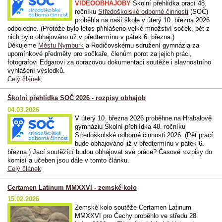
VIDEOOBHAJOBY
Školní přehlídka prací 48.
ročníku
Středoškolské odborné činnosti
(SOČ)
proběhla na naší škole v úterý 10. března 2026
odpoledne. (Protože bylo letos přihlášeno velké množství soček, pět z
nich bylo obhajováno už v předtermínu v pátek 6. března.)
Děkujeme
Městu Nymburk
a Rodičovskému sdružení gymnázia za
upomínkové předměty pro sočkaře, členům porot za jejich práci,
fotografovi Edgarovi za obrazovou dokumentaci soutěže i slavnostního
vyhlášení výsledků.
Celý článek
Školní přehlídka SOČ 2026 - rozpisy obhajob
04.03.2026
V úterý 10. března 2026 proběhne na Hrabalově
gymnáziu Školní přehlídka 48. ročníku
Středoškolské odborné činnosti 2026. (Pět prací
bude obhajováno již v předtermínu v pátek 6.
března.) Jací soutěžící budou obhajovat své práce? Časové rozpisy do
komisí a učeben jsou dále v tomto článku.
Celý článek
Certamen Latinum MMXXVI - zemské kolo
15.02.2026
Zemské kolo soutěže Certamen Latinum
MMXXVI pro Čechy proběhlo ve středu 28.