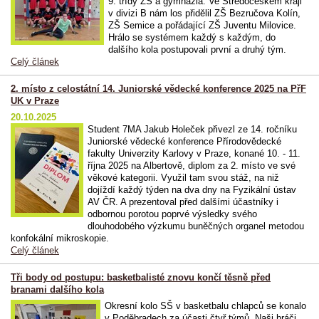
9. třídy ZŠ a gymnázia. Ve Středočeském kraji
v divizi B nám los přidělil ZŠ Bezručova Kolín,
ZŠ Semice a pořádající ZŠ Juventu Milovice.
Hrálo se systémem každý s každým, do
dalšího kola postupovali první a druhý tým.
Celý článek
2. místo z celostátní 14. Juniorské vědecké konference 2025 na PřF
UK v Praze
20.10.2025
Student 7MA Jakub Holeček přivezl ze 14. ročníku
Juniorské vědecké konference Přírodovědecké
fakulty Univerzity Karlovy v Praze, konané 10. - 11.
října 2025 na Albertově, diplom za 2. místo ve své
věkové kategorii. Využil tam svou stáž, na niž
dojíždí každý týden na dva dny na Fyzikální ústav
AV ČR. A prezentoval před dalšími účastníky i
odbornou porotou poprvé výsledky svého
dlouhodobého výzkumu buněčných organel metodou
konfokální mikroskopie.
Celý článek
Tři body od postupu: basketbalisté znovu končí těsně před
branami dalšího kola
Okresní kolo SŠ v basketbalu chlapců se konalo
v Poděbradech za účasti čtyř týmů. Naši hráči