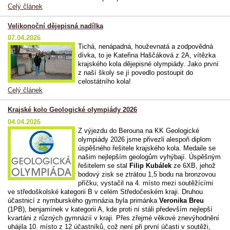
Celý článek
Velikonoční dějepisná nadílka
07.04.2026
Tichá, nenápadná, houževnatá a zodpovědná
dívka, to je Kateřina Haščáková z 2A, vítězka
krajského kola dějepisné olympiády. Jako první
z naší školy se jí povedlo postoupit do
celostátního kola!
Celý článek
Krajské kolo Geologické olympiády 2026
04.04.2026
Z výjezdu do Berouna na KK Geologické
olympiády 2026 jsme přivezli alespoň diplom
úspěšného řešitele krajského kola. Medaile se
našim nejlepším geologům vyhýbají. Úspěšným
řešitelem se stal
Filip Kubálek
ze 6XB, jehož
bodový zisk se ztrátou 1,5 bodu na bronzovou
příčku, vystačil na 4. místo mezi soutěžícími
ve středoškolské kategorii B v celém Středočeském kraji. Druhou
účastnicí z nymburského gymnázia byla primánka
Veronika Breu
(1PB), benjamínek v kategorii A, kde proti ní stáli především nejlepší
kvartáni z různých gymnázií v kraji. Přes zřejmé věkové znevýhodnění
uhájila 10. místo z 12 účastníků, což není při první účasti v soutěži,