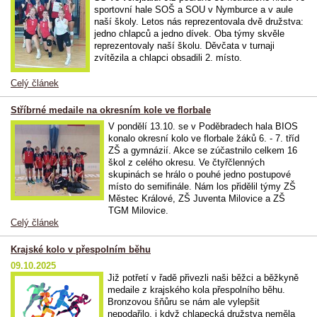
sportovní hale SOŠ a SOU v Nymburce a v aule
naší školy. Letos nás reprezentovala dvě družstva:
jedno chlapců a jedno dívek. Oba týmy skvěle
reprezentovaly naší školu. Děvčata v turnaji
zvítězila a chlapci obsadili 2. místo.
Celý článek
Stříbrné medaile na okresním kole ve florbale
V pondělí 13.10. se v Poděbradech hala BIOS
konalo okresní kolo ve florbale žáků 6. - 7. tříd
ZŠ a gymnázií. Akce se zúčastnilo celkem 16
škol z celého okresu. Ve čtyřčlenných
skupinách se hrálo o pouhé jedno postupové
místo do semifinále. Nám los přidělil týmy ZŠ
Městec Králové, ZŠ Juventa Milovice a ZŠ
TGM Milovice.
Celý článek
Krajské kolo v přespolním běhu
09.10.2025
Již potřetí v řadě přivezli naši běžci a běžkyně
medaile z krajského kola přespolního běhu.
Bronzovou šňůru se nám ale vylepšit
nepodařilo, i když chlapecká družstva neměla