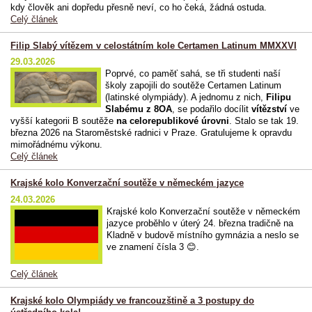
kdy člověk ani dopředu přesně neví, co ho čeká, žádná ostuda.
Celý článek
Filip Slabý vítězem v celostátním kole Certamen Latinum MMXXVI
29.03.2026
Poprvé, co paměť sahá, se tři studenti naší
školy zapojili do soutěže Certamen Latinum
(latinské olympiády). A jednomu z nich,
Filipu
Slabému z 8OA
, se podařilo docílit
vítězství
ve
vyšší kategorii B soutěže
na celorepublikové úrovni
. Stalo se tak 19.
března 2026 na Staroměstské radnici v Praze. Gratulujeme k opravdu
mimořádnému výkonu.
Celý článek
Krajské kolo Konverzační soutěže v německém jazyce
24.03.2026
Krajské kolo Konverzační soutěže v německém
jazyce proběhlo v úterý 24. března tradičně na
Kladně v budově místního gymnázia a neslo se
ve znamení čísla 3 😊.
Celý článek
Krajské kolo Olympiády ve francouzštině a 3 postupy do