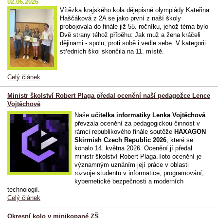
02.06.2026
Vítězka krajského kola dějepisné olympiády Kateřina
Haščáková z 2A se jako první z naší školy
probojovala do finále již 55. ročníku, jehož téma bylo
Dvě strany téhož příběhu: Jak muž a žena kráčeli
dějinami - spolu, proti sobě i vedle sebe. V kategorii
středních škol skončila na 11. místě.
Celý článek
Ministr školství Robert Plaga předal ocenění naší pedagožce Lence
Vojtěchové
Naše
učitelka informatiky Lenka Vojtěchová
převzala ocenění za pedagogickou činnost v
rámci republikového finále soutěže
HAXAGON
Skirmish Czech Republic 2026
, které se
konalo 14. května 2026. Ocenění jí předal
ministr školství Robert Plaga.Toto ocenění je
významným uznáním její práce v oblasti
rozvoje studentů v informatice, programování,
kybernetické bezpečnosti a moderních
technologií.
Celý článek
Okresní kolo v minikopané ZŠ