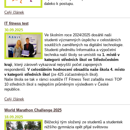
daleko k postupu.
Celý článek
IT fitness test
30.09.2025
Ve školním roce 2024/2025 dosáhli naši
studenti významných úspěchu v celostátních
soutěžích zaměřených na digitální technologie.
Studenti předmětu Informatika a výpočetní
technika naší školy se umístili na
1. místě v
kategorii středních škol ve Středočeském
kraji
, který zároveň vykazoval nejvyšší počet zapojených
respondentů.
V celostátním hodnocení obsadila naše škola 4. místo
v kategorii středních škol
(ze 425 zúčastněných škol).
Naše škola se tak v rámci soutěže IT Fitness Test zařadila mezi TOP
10 středních škol s nejlepším průměrným výsledkem v České
republice.
Celý článek
World Marathon Challenge 2025
18.09.2025
Běžecký tým složený ze studentů a studentek
nižšího gymnázia opět přijal světovou