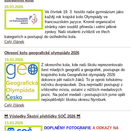
ústředního kola!
20.03.2026
Ve čtvrtek 19. 3. hostilo naše gymnázium jako
každý rok krajské kolo Olympiády ve
francouzském jazyce. Kromě organizační
stránky nám soutěž přinesla i velmi pěkné
zprávy. Naši studenti zvítězili ve třech
kategoriích a postupují do ústředního kola.
Celý článek
Okresní kolo geografické olympiády 2026
19.03.2026
Z okresního kola, kde naši školu reprezentovalo
šest mladých geografů a geografek, postupuje do
krajského kola Geografické olympiády 2026
dokonce pět našich žáků. To je oproti loňskému
ročníku dvojnásobek. Dva nejmladší postupují z
vítězného místa, ostatní z nižších medailových
pozic. Na počet medailí i postupujících jsme opět
nejúspěšnější školou okresu Nymburk.
Celý článek
🦉 Výsledky Školní přehlídky SOČ 2026 🦉
13.03.2026
DOPLNĚNY FOTOGRAFIE
A ODKAZY NA