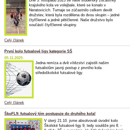
Dne 5. listopadu 2025 se naše studentky zúčastnily
krajského kola ve volejbale, které se konalo v
Neratovicích. Turnaje se zúčastnilo celkem devět
družstev, která byla rozdělena do dvou skupin – jedné
čtyřčlenné a jedné pětičlenné. Naše družstvo bylo
součástí čtyřčlenné skupiny.
Celý článek
První kolo futsalové ligy kategorie SŠ
05.11.2025
Jedna remíza a dvě vítězství zajistili našim
futsalistům jasný postup z prvního kola
středoškolské futsalové ligy.
Celý článek
ŠkoFL9: futsalový tým postupuje do druhého kola!
V úterý 21.10. jsme absolvovali úvodní kolo
Školské futsalové ligy 9, tedy soutěže pro 8. -