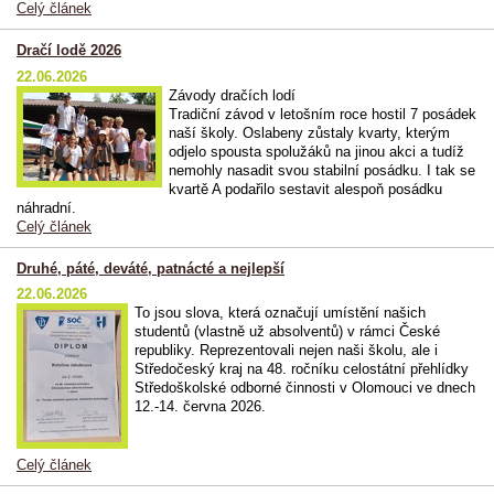
Celý článek
Dračí lodě 2026
22.06.2026
Závody dračích lodí
Tradiční závod v letošním roce hostil 7 posádek
naší školy. Oslabeny zůstaly kvarty, kterým
odjelo spousta spolužáků na jinou akci a tudíž
nemohly nasadit svou stabilní posádku. I tak se
kvartě A podařilo sestavit alespoň posádku
náhradní.
Celý článek
Druhé, páté, deváté, patnácté a nejlepší
22.06.2026
To jsou slova, která označují umístění našich
studentů (vlastně už absolventů) v rámci České
republiky. Reprezentovali nejen naši školu, ale i
Středočeský kraj na 48. ročníku celostátní přehlídky
Středoškolské odborné činnosti v Olomouci ve dnech
12.-14. června 2026.
Celý článek