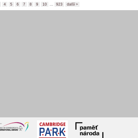
...
4
5
6
7
8
9
10
923
další >