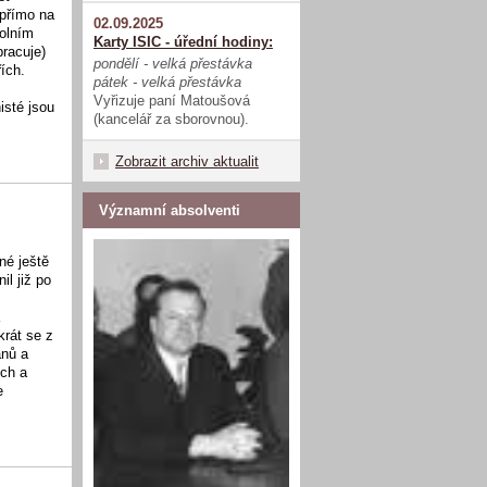
 přímo na
02.09.2025
kolním
Karty ISIC - úřední hodiny:
racuje)
pondělí - velká přestávka
ích.
pátek - velká přestávka
Vyřizuje paní Matoušová
isté jsou
(kancelář za sborovnou).
Zobrazit archiv aktualit
Významní absolventi
né ještě
il již po
a
krát se z
ánů a
ích a
e