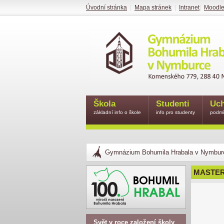
Úvodní stránka
|
Mapa stránek
|
Intranet
|
Moodl
Škola
Studenti
Uch
základní info o škole
info pro studenty
podmí
Gymnázium Bohumila Hrabala v Nymbur
MASTE
Svět v roce založení školy