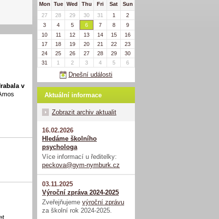
Mon
Tue
Wed
Thu
Fri
Sat
Sun
27
28
29
30
31
1
2
3
4
5
6
7
8
9
10
11
12
13
14
15
16
17
18
19
20
21
22
23
24
25
26
27
28
29
30
31
1
2
3
4
5
6
Dnešní události
rabala v
 Amos
Aktuální informace
Zobrazit archiv aktualit
16.02.2026
Hledáme školního
psychologa
Více informací u ředitelky:
peckova@gym-nymburk.cz
03.11.2025
Výroční zpráva 2024-2025
Zveřejňujeme
výroční zprávu
za školní rok 2024-2025.
et