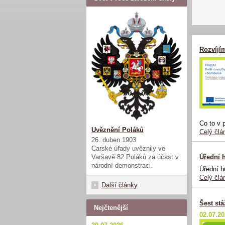
Rozvíjí
Co to v 
Uvěznění Poláků
Celý člá
26. duben 1903
Carské úřady uvěznily ve
Varšavě 82 Poláků za účast v
Úřední 
národní demonstraci.
Úřední h
Celý člá
Další články
Šest stá
Nejčtenější
02.07.2