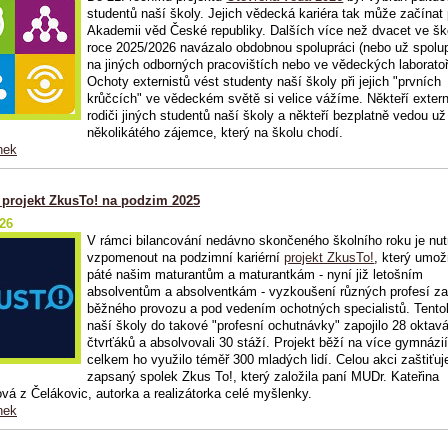
studentů naší školy. Jejich vědecká kariéra tak může začínat
Akademii věd České republiky. Dalších více než dvacet ve š
roce 2025/2026 navázalo obdobnou spolupráci (nebo už spolup
na jiných odborných pracovištích nebo ve vědeckých laboratoř
Ochoty externistů vést studenty naší školy při jejich "prvních
krůčcích" ve vědeckém světě si velice vážíme. Někteří extern
rodiči jiných studentů naší školy a někteří bezplatně vedou už
několikátého zájemce, který na školu chodí.
nek
í projekt ZkusTo! na podzim 2025
026
V rámci bilancování nedávno skončeného školního roku je nut
vzpomenout na podzimní kariérní
projekt ZkusTo!
, který umožn
páté našim maturantům a maturantkám - nyní již letošním
absolventům a absolventkám - vyzkoušení různých profesí z
běžného provozu a pod vedením ochotných specialistů. Tento
naší školy do takové "profesní ochutnávky" zapojilo 28 oktav
čtvrťáků a absolvovali 30 stáží. Projekt běží na více gymnázi
celkem ho využilo téměř 300 mladých lidí. Celou akci zaštiťuj
zapsaný spolek Zkus To!, který založila paní MUDr. Kateřina
vá z Čelákovic, autorka a realizátorka celé myšlenky.
nek