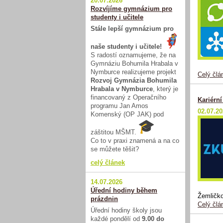
20.07.2026
Rozvíjíme gymnázium pro
studenty i učitele
Stále lepší gymnázium pro
naše studenty i učitele!
S radostí oznamujeme, že na
Gymnáziu Bohumila Hrabala v
Nymburce realizujeme projekt
Celý člá
Rozvoj Gymnázia Bohumila
Hrabala v Nymburce
, který je
financovaný z Operačního
Kariérn
programu Jan Amos
02.07.2
Komenský (OP JAK) pod
záštitou MŠMT.
Co to v praxi znamená a na co
se můžete těšit?
celý článek
14.07.2026
Úřední hodiny během
Žemličko
prázdnin
Celý člá
Úřední hodiny školy jsou
každé pondělí od
9.00 do