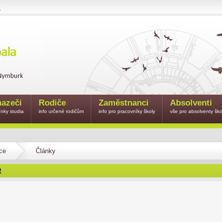
e
azeči
Rodiče
Zaměstnanci
Absolventi
nky studia
info určené rodičům
info pro pracovníky školy
vše pro absolventy ško
ce
Články
R