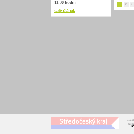
11.00 hodin
.
1
2
3
celý článek