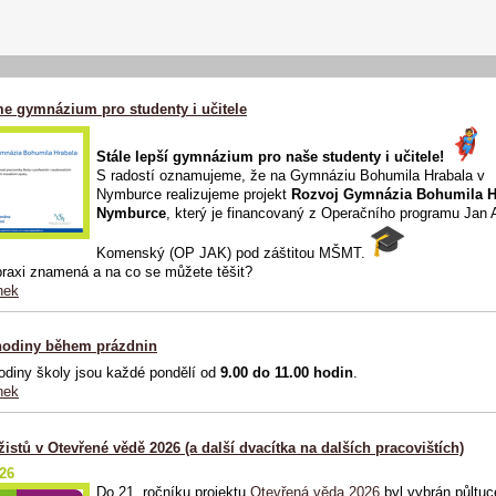
me gymnázium pro studenty i učitele
Stále lepší gymnázium pro naše studenty i učitele!
S radostí oznamujeme, že na Gymnáziu Bohumila Hrabala v
Nymburce realizujeme projekt
Rozvoj Gymnázia Bohumila H
Nymburce
, který je financovaný z Operačního programu Jan
Komenský (OP JAK) pod záštitou MŠMT.
praxi znamená a na co se můžete těšit?
nek
hodiny během prázdnin
odiny školy jsou každé pondělí od
9.00 do 11.00 hodin
.
nek
žistů v Otevřené vědě 2026 (a další dvacítka na dalších pracovištích)
026
Do 21. ročníku projektu
Otevřená věda 2026
byl vybrán půltuc