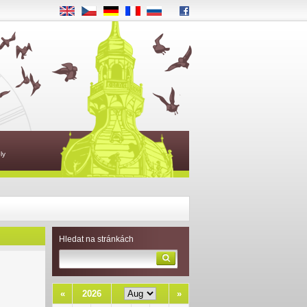
EN
CS
DE
FR
RU
ly
Hledat na stránkách
«
2026
»