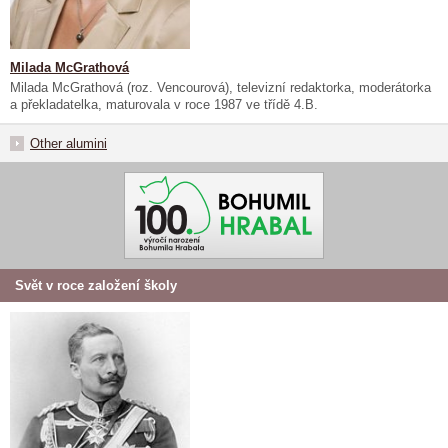
Milada McGrathová
Milada McGrathová (roz. Vencourová), televizní redaktorka, moderátorka
a překladatelka, maturovala v roce 1987 ve třídě 4.B.
Other alumini
Svět v roce založení školy