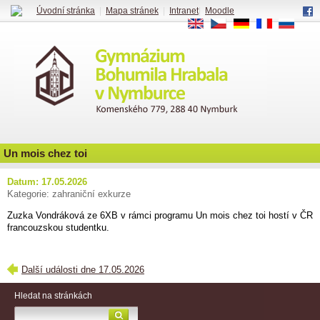
Úvodní stránka
|
Mapa stránek
|
Intranet
|
Moodle
EN
CS
DE
FR
RU
Un mois chez toi
Datum: 17.05.2026
Kategorie: zahraniční exkurze
Zuzka Vondráková ze 6XB v rámci programu Un mois chez toi hostí v ČR
francouzskou studentku.
Další události dne 17.05.2026
Hledat na stránkách