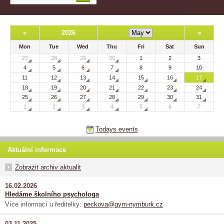
«
2026
»
Mon
Tue
Wed
Thu
Fri
Sat
Sun
27
28
29
30
1
2
3
4
5
6
7
8
9
10
11
12
13
14
15
16
17
18
19
20
21
22
23
24
25
26
27
28
29
30
31
1
2
3
4
5
6
7
Todays events
Aktuální informace
Zobrazit archiv aktualit
16.02.2026
Hledáme školního psychologa
Více informací u ředitelky:
peckova@gym-nymburk.cz
03.11.2025